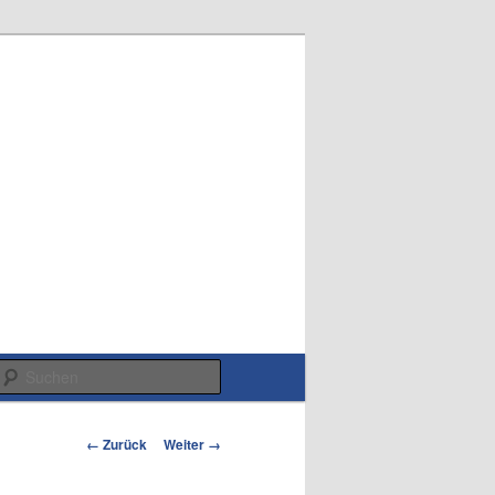
Suchen
Bilder-
← Zurück
Weiter →
Navigation